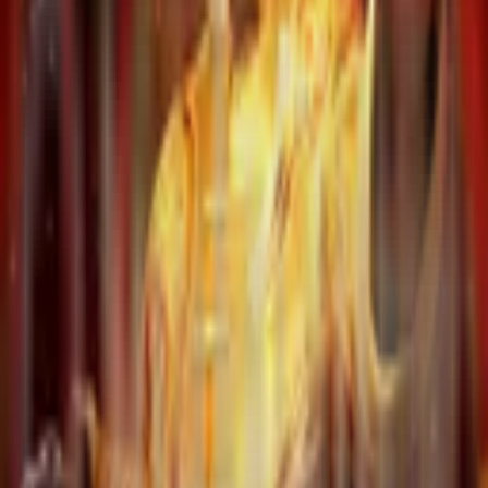
24
/
124
Game
Page
1
of
6
MCDTOTO: Platform Slot
Online Terpercaya
dengan Peluang Menang
Tinggi
Selamat datang di
MCDTOTO
, platform hiburan
digital yang menawarkan pengalaman bermain slot
online dengan peluang menang yang sangat tinggi.
Kami berkomitmen untuk memberikan pengalaman
bermain yang menyenangkan dan penuh tantangan,
dengan koleksi permainan slot yang bervariasi dan
menarik. Dengan berbagai pilihan permainan yang
seru dan sistem yang transparan,
MCDTOTO
menjadi