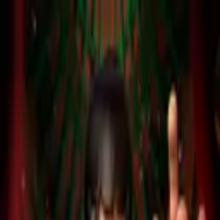
Daftar
Masuk
casino
Cari Permainan
tombstone rip
crazy time
lightning baccarat
super sic bo
koi gate
crash game
for you
slot
live casino
4
arcade
fishing
2603
635
104
21
Provider :
Spade Gaming
Filter :
TERKENAL
Legacy Of Kong Maxways
Spade Gaming
Gold Panther Maxways
Spade Gaming