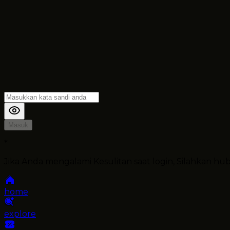
Masuk
*
Jika Anda mengalami Kesulitan saat login, Silahkan h
home
explore