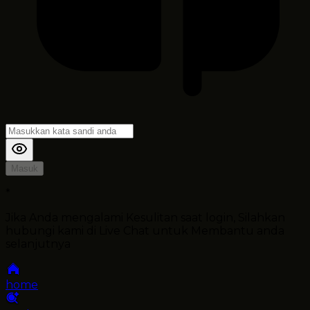
Masuk
*
Jika Anda mengalami Kesulitan saat login, Silahkan
hubungi kami di Live Chat untuk Membantu anda
selanjutnya
home