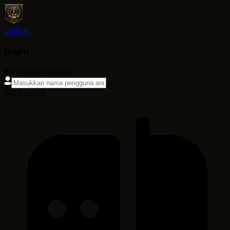
Daftar
login
Nama pengguna
Kata sandi