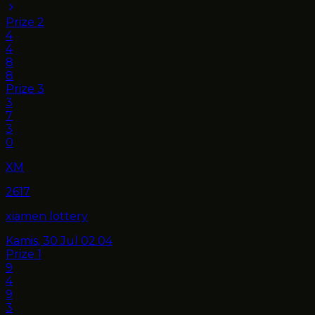
Prize
2
4
4
8
8
Prize
3
3
7
3
0
XM
2617
xiamen lottery
Kamis, 30 Jul
02.04
Prize
1
9
4
9
3