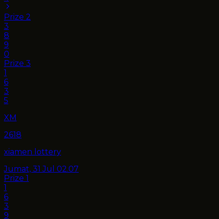
Prize
2
3
8
9
0
Prize
3
1
6
3
5
XM
2618
xiamen lottery
Jumat, 31 Jul
02.07
Prize
1
1
6
3
9