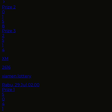
Prize
2
0
1
5
8
Prize
3
2
5
1
4
XM
2616
xiamen lottery
Rabu, 29 Jul
02.00
Prize
1
5
0
4
1