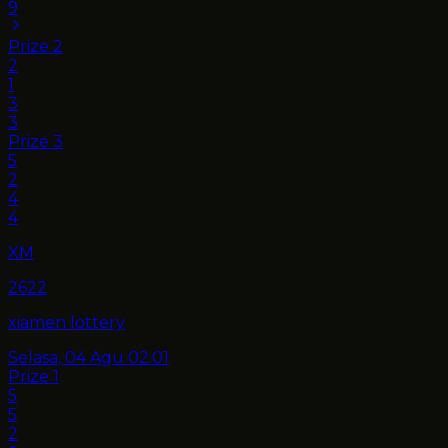
9
Prize
2
2
1
3
3
Prize
3
5
2
4
4
XM
2622
xiamen lottery
Selasa, 04 Agu
02.01
Prize
1
5
5
2