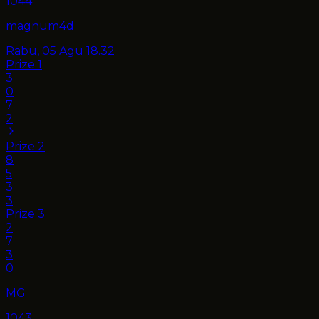
1044
magnum4d
Rabu, 05 Agu
18.32
Prize
1
3
0
7
2
Prize
2
8
5
3
3
Prize
3
2
7
3
0
MG
1043