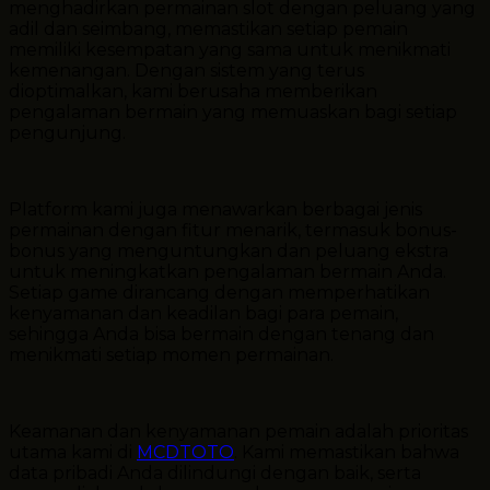
menghadirkan permainan slot dengan peluang yang
adil dan seimbang, memastikan setiap pemain
memiliki kesempatan yang sama untuk menikmati
kemenangan. Dengan sistem yang terus
dioptimalkan, kami berusaha memberikan
pengalaman bermain yang memuaskan bagi setiap
pengunjung.
Platform kami juga menawarkan berbagai jenis
permainan dengan fitur menarik, termasuk bonus-
bonus yang menguntungkan dan peluang ekstra
untuk meningkatkan pengalaman bermain Anda.
Setiap game dirancang dengan memperhatikan
kenyamanan dan keadilan bagi para pemain,
sehingga Anda bisa bermain dengan tenang dan
menikmati setiap momen permainan.
Keamanan dan kenyamanan pemain adalah prioritas
utama kami di
MCDTOTO
. Kami memastikan bahwa
data pribadi Anda dilindungi dengan baik, serta