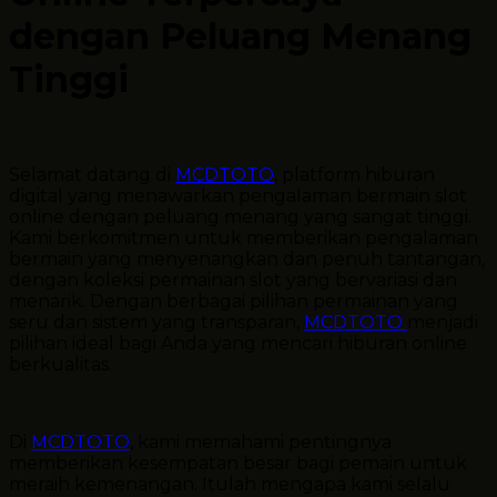
dengan Peluang Menang
Tinggi
Selamat datang di
MCDTOTO
, platform hiburan
digital yang menawarkan pengalaman bermain slot
online dengan peluang menang yang sangat tinggi.
Kami berkomitmen untuk memberikan pengalaman
bermain yang menyenangkan dan penuh tantangan,
dengan koleksi permainan slot yang bervariasi dan
menarik. Dengan berbagai pilihan permainan yang
seru dan sistem yang transparan,
MCDTOTO
menjadi
pilihan ideal bagi Anda yang mencari hiburan online
berkualitas.
Di
MCDTOTO
, kami memahami pentingnya
memberikan kesempatan besar bagi pemain untuk
meraih kemenangan. Itulah mengapa kami selalu