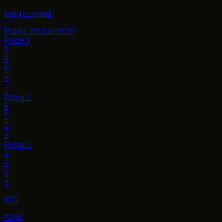
magnum4d
Rabu, 29 Jul
18.37
Prize
1
3
5
8
4
Prize
2
6
7
3
2
Prize
3
4
3
5
4
MG
1040