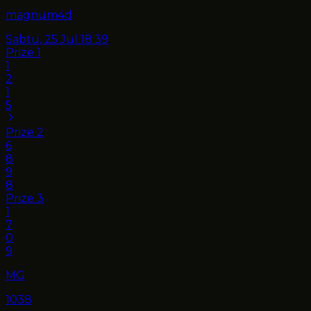
magnum4d
Sabtu, 25 Jul
18.39
Prize
1
1
2
1
5
Prize
2
6
8
9
8
Prize
3
1
7
0
9
MG
1038