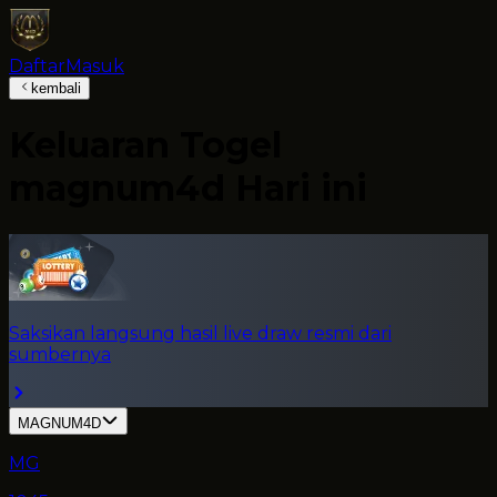
Daftar
Masuk
kembali
Keluaran Togel
magnum4d
Hari ini
Saksikan langsung hasil live draw resmi dari
sumbernya
MAGNUM4D
MG