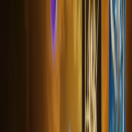
- HIBURAN - 100.000
- HIBURAN - 100.000
- HIBURAN - 100.000
- HIBURAN - 100.000
*- JUARA PRIZE 5: Rp700.000
- HIBURAN - 50.000