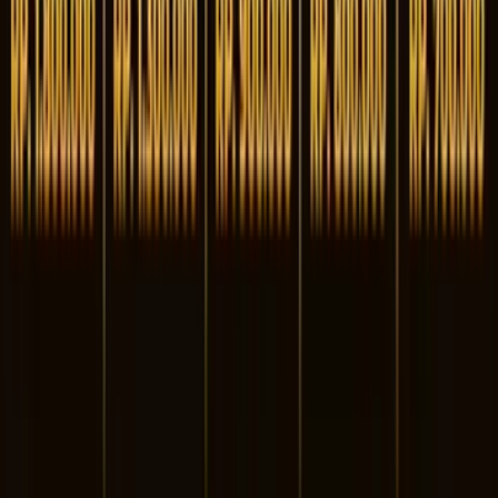
pengunjung.
Platform kami juga menawarkan berbagai jenis
permainan dengan fitur menarik, termasuk bonus-
bonus yang menguntungkan dan peluang ekstra
untuk meningkatkan pengalaman bermain Anda.
Setiap game dirancang dengan memperhatikan
kenyamanan dan keadilan bagi para pemain,
sehingga Anda bisa bermain dengan tenang dan
menikmati setiap momen permainan.
Keamanan dan kenyamanan pemain adalah prioritas
utama kami di
MCDTOTO
. Kami memastikan bahwa
data pribadi Anda dilindungi dengan baik, serta
menyediakan dukungan pelanggan yang siap
membantu kapan saja. Dengan antarmuka yang
ramah pengguna, kami menjadikan setiap
pengalaman bermain di
MCDTOTO
lebih mudah,
menyenangkan, dan tanpa hambatan.