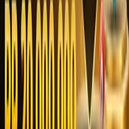
ketentuan.
Note:Apabila peserta juga ingin mengikuti Lomba
hongkongpools , maka wajib melakukan 1 (satu)
kali deposit lagi.
- Penggabungan nominal deposit Sydneypools
dan Hongkongpools tidak berlaku. Setiap peserta
harus memenuhi nominal deposit sesuai
ketentuan dalam satu kali transaksi.
- 1 user id dengan komentar teratas akan
mendapatkan Hadiah Utama , Komentar
peringkat 2–6 akan mendapatkan Hadiah Hiburan
- Jika ada kesalahan format, peserta boleh hapus
dan posting ulang sebelum lomba ditutup.