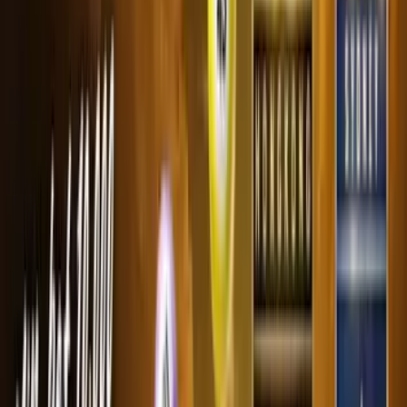
- HIBURAN - 200.000
- HIBURAN - 200.000
- HIBURAN - 200.000
*- JUARA PRIZE 3: Rp900.000
- HIBURAN - 150.000
- HIBURAN - 150.000