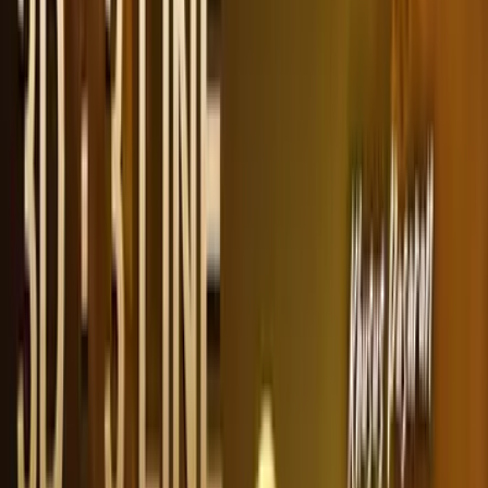
HADIAH SYDNEYPOOLS & HONGKONGPOOLS
*- JUARA PRIZE 1: Rp1.800.000
- HIBURAN - 250.000
- HIBURAN - 250.000
- HIBURAN - 250.000
- HIBURAN - 250.000