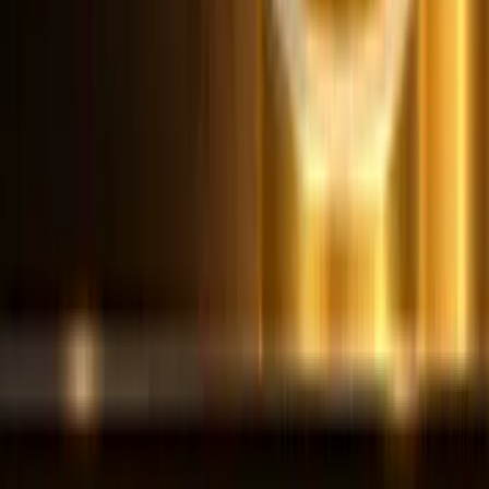
- Format jawaban lomba wajib menggunakan
HURUF BESAR TANPA SPASI/ENTER.
- Dengan mengikuti lomba ini, peserta dianggap
menyetujui semua peraturan.
- CONTOH FORMAT POSTING LOMBA:
NAMABO/USERID*3 LINE TEBAKAN( contoh :
LXTOTO/LXJAYA22*123*345*567 )
🎯 Hadiah akan langsung masuk ke akun
pemenang jika tebakan tepat.