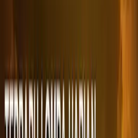
LXGROUP hadir dengan total hadiah
Rp.20.000.000!
Lomba ini akan diadakan di 2 pasaran ternama :
*- SYDNEYPOOLS
*- HONGKONGPOOLS