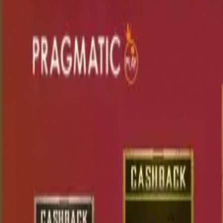
SBO Sports: 10%
PGSoft: 10%
Syarat & Ketentuan
Minimal kekalahan untuk mendapatkan cashbac
Cashback berlaku untuk semua permainan
Live
Periode perhitungan cashback adalah
Senin – M
Cashback dibagikan setiap
Selasa (maksimal puk
Cashback masuk ke saldo dengan cara
klaim di 
Cashback yang diterima bisa langsung
ditarik (w
Promo dapat berubah sewaktu-waktu tanpa pem
Semua keputusan dari pihak
LXGROUP bersifat 
Cashback tidak berlaku untuk
Safety Bet
dan
Ca
Jika terindikasi adanya kecurangan seperti
Safety
dalamnya.
Klaim cashback hanya dapat dilakukan pada perio
Catatan:
Apabila pada periode pembagian cashback Anda t
cashback dihitung dari
jumlah taruhan yang dim