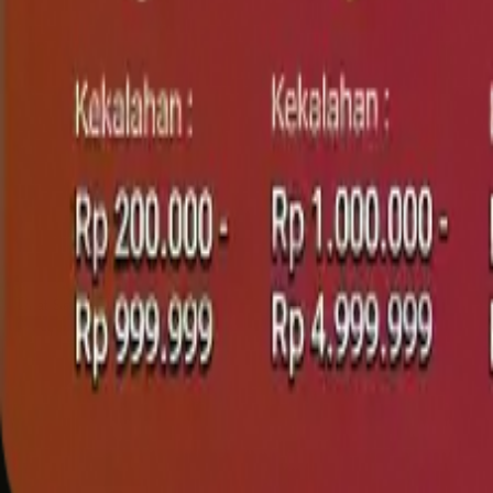
meningkatkan pengalaman bermain Anda. Setiap game
dengan tenang dan menikmati setiap momen permain
Keamanan dan kenyamanan pemain adalah prioritas u
menyediakan dukungan pelanggan yang siap membant
MCDTOTO
lebih mudah, menyenangkan, dan tanpa h
Jadi, jika Anda mencari pengalaman bermain slot on
Bergabunglah sekarang dan nikmati hiburan berkuali
Lihat Semua
home
explore
promo