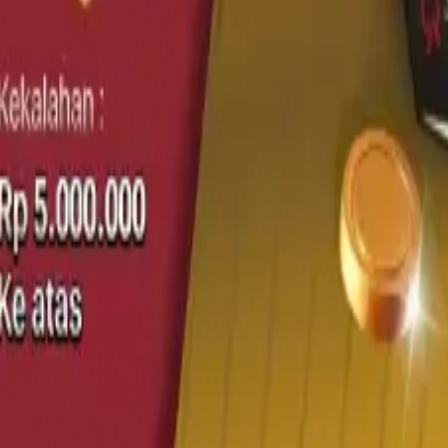
 dirancang dengan memperhatikan kenyamanan dan kead
an.
tama kami di
MCDTOTO
. Kami memastikan bahwa data pr
u kapan saja. Dengan antarmuka yang ramah pengguna
ambatan.
line yang menyenangkan, aman, dan penuh peluang,
MCD
tas dengan peluang menang yang tinggi.