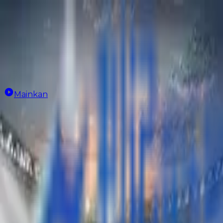
Daftar
Masuk
sport
Cari Permainan
Provider :
SBOBET
Mainkan
MCDTOTO: Platform Slot
Online Terpercaya
dengan Peluang Menang
Tinggi
Selamat datang di
MCDTOTO
, platform hiburan