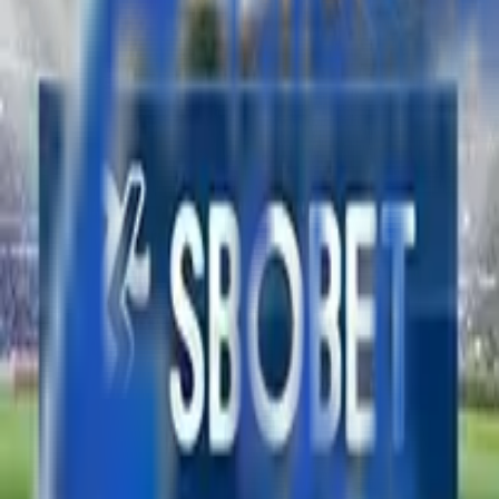
digital yang menawarkan pengalaman bermain slot
online dengan peluang menang yang sangat tinggi.
Kami berkomitmen untuk memberikan pengalaman
bermain yang menyenangkan dan penuh tantangan,
dengan koleksi permainan slot yang bervariasi dan
menarik. Dengan berbagai pilihan permainan yang
seru dan sistem yang transparan,
MCDTOTO
menjadi
pilihan ideal bagi Anda yang mencari hiburan online
berkualitas.
Di
MCDTOTO
, kami memahami pentingnya
memberikan kesempatan besar bagi pemain untuk
meraih kemenangan. Itulah mengapa kami selalu
menghadirkan permainan slot dengan peluang yang
adil dan seimbang, memastikan setiap pemain
memiliki kesempatan yang sama untuk menikmati
kemenangan. Dengan sistem yang terus
dioptimalkan, kami berusaha memberikan
pengalaman bermain yang memuaskan bagi setiap
pengunjung.