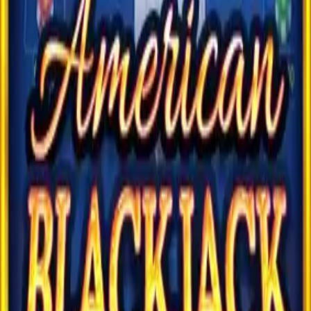
bonus yang menguntungkan dan peluang ekstra
untuk meningkatkan pengalaman bermain Anda.
Setiap game dirancang dengan memperhatikan
kenyamanan dan keadilan bagi para pemain,
sehingga Anda bisa bermain dengan tenang dan
menikmati setiap momen permainan.
Keamanan dan kenyamanan pemain adalah prioritas
utama kami di
MCDTOTO
. Kami memastikan bahwa
data pribadi Anda dilindungi dengan baik, serta
menyediakan dukungan pelanggan yang siap
membantu kapan saja. Dengan antarmuka yang
ramah pengguna, kami menjadikan setiap
pengalaman bermain di
MCDTOTO
lebih mudah,
menyenangkan, dan tanpa hambatan.
Jadi, jika Anda mencari pengalaman bermain slot
online yang menyenangkan, aman, dan penuh
peluang,
MCDTOTO
adalah tempat yang tepat
untuk Anda. Bergabunglah sekarang dan nikmati