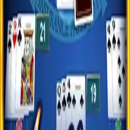
bermain yang menyenangkan dan penuh tantangan,
dengan koleksi permainan slot yang bervariasi dan
menarik. Dengan berbagai pilihan permainan yang
seru dan sistem yang transparan,
MCDTOTO
menjadi
pilihan ideal bagi Anda yang mencari hiburan online
berkualitas.
Di
MCDTOTO
, kami memahami pentingnya
memberikan kesempatan besar bagi pemain untuk
meraih kemenangan. Itulah mengapa kami selalu
menghadirkan permainan slot dengan peluang yang
adil dan seimbang, memastikan setiap pemain
memiliki kesempatan yang sama untuk menikmati
kemenangan. Dengan sistem yang terus
dioptimalkan, kami berusaha memberikan
pengalaman bermain yang memuaskan bagi setiap
pengunjung.
Platform kami juga menawarkan berbagai jenis
permainan dengan fitur menarik, termasuk bonus-