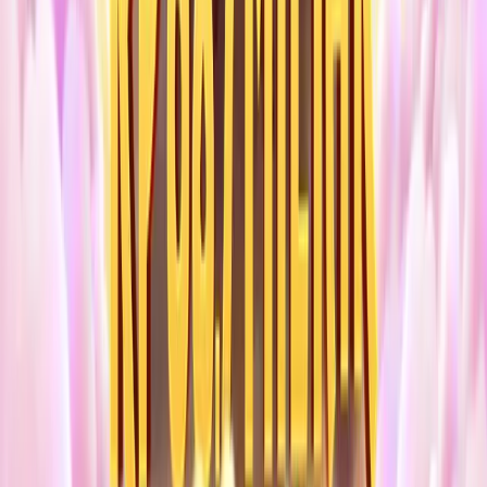
berkualitas.
Di
MCDTOTO
, kami memahami pentingnya
memberikan kesempatan besar bagi pemain untuk
meraih kemenangan. Itulah mengapa kami selalu
menghadirkan permainan slot dengan peluang yang
adil dan seimbang, memastikan setiap pemain
memiliki kesempatan yang sama untuk menikmati
kemenangan. Dengan sistem yang terus
dioptimalkan, kami berusaha memberikan
pengalaman bermain yang memuaskan bagi setiap
pengunjung.
Platform kami juga menawarkan berbagai jenis
permainan dengan fitur menarik, termasuk bonus-
bonus yang menguntungkan dan peluang ekstra
untuk meningkatkan pengalaman bermain Anda.
Setiap game dirancang dengan memperhatikan
kenyamanan dan keadilan bagi para pemain,
sehingga Anda bisa bermain dengan tenang dan