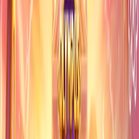
online
online
online
online
online