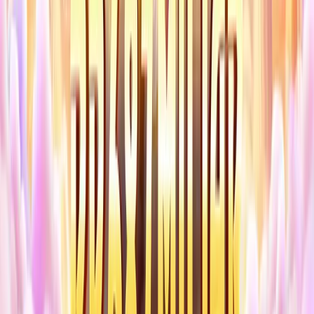
© 2025 Copyright
MCDTOTO
. All rights reserved.
MCDTOTO: Platform Slot
Online Terpercaya
dengan Peluang Menang
Tinggi
Selamat datang di
MCDTOTO
, platform hiburan
digital yang menawarkan pengalaman bermain slot
online dengan peluang menang yang sangat tinggi.
Kami berkomitmen untuk memberikan pengalaman
bermain yang menyenangkan dan penuh tantangan,
dengan koleksi permainan slot yang bervariasi dan
menarik. Dengan berbagai pilihan permainan yang
seru dan sistem yang transparan,
MCDTOTO
menjadi
pilihan ideal bagi Anda yang mencari hiburan online