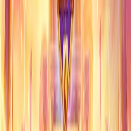
online
online
online
online
online
online