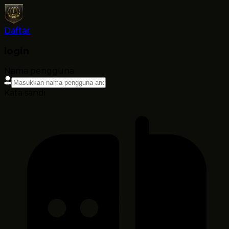
Daftar
login
Nama pengguna
Kata sandi