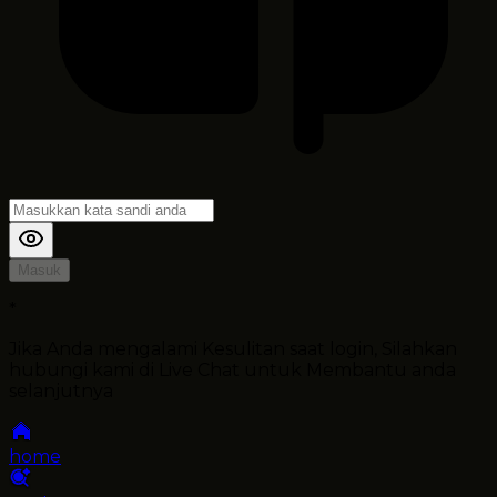
Masuk
*
Jika Anda mengalami Kesulitan saat login, Silahkan
hubungi kami di Live Chat untuk Membantu anda
selanjutnya
home