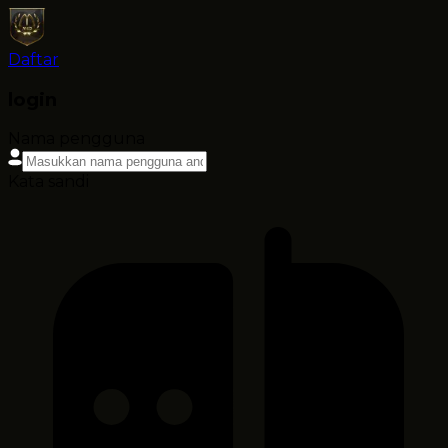
Daftar
login
Nama pengguna
Kata sandi