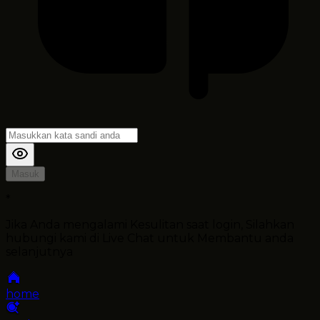
Masuk
*
Jika Anda mengalami Kesulitan saat login, Silahkan
hubungi kami di Live Chat untuk Membantu anda
selanjutnya
home