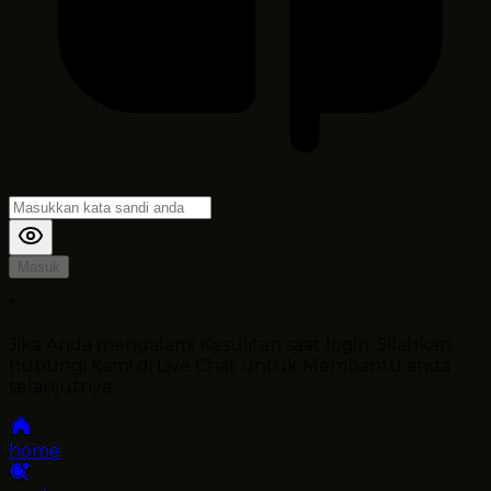
Masuk
*
Jika Anda mengalami Kesulitan saat login, Silahkan
hubungi kami di Live Chat untuk Membantu anda
selanjutnya
home