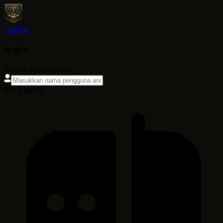
Daftar
login
Nama pengguna
Kata sandi