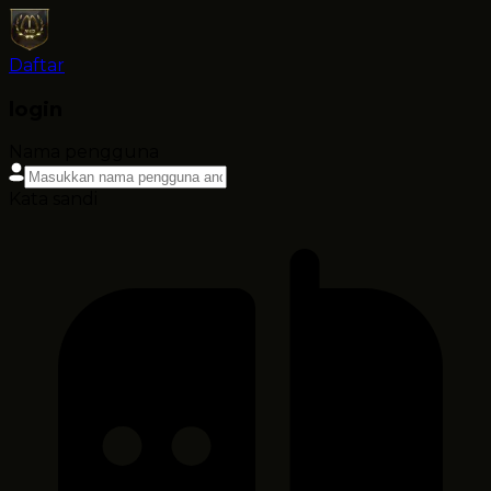
Daftar
login
Nama pengguna
Kata sandi