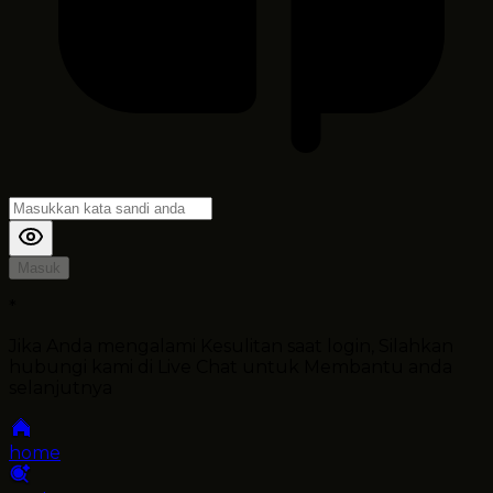
Masuk
*
Jika Anda mengalami Kesulitan saat login, Silahkan
hubungi kami di Live Chat untuk Membantu anda
selanjutnya
home