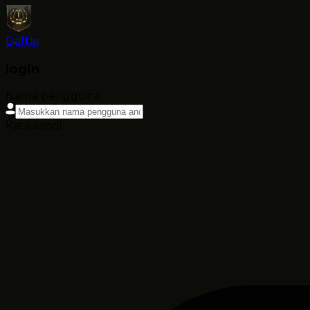
Daftar
login
Nama pengguna
Kata sandi