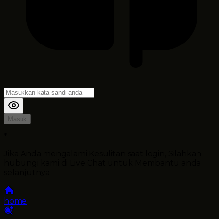
Masuk
*
Jika Anda mengalami Kesulitan saat login, Silahkan
hubungi kami di Live Chat untuk Membantu anda
selanjutnya
home