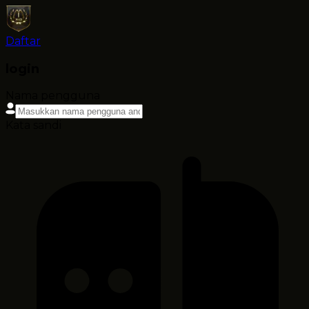
Daftar
login
Nama pengguna
Kata sandi