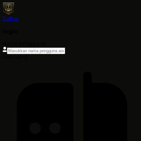
Daftar
login
Nama pengguna
Kata sandi