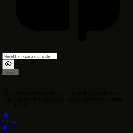
Masuk
*
Jika Anda mengalami Kesulitan saat login, Silahkan
hubungi kami di Live Chat untuk Membantu anda
selanjutnya
home