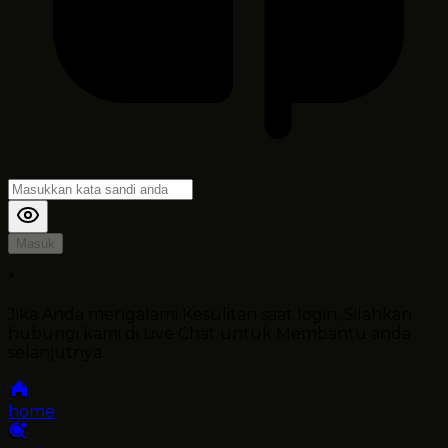
Masuk
*
Jika Anda mengalami Kesulitan saat login, Silahkan
hubungi kami di Live Chat untuk Membantu anda
selanjutnya
home