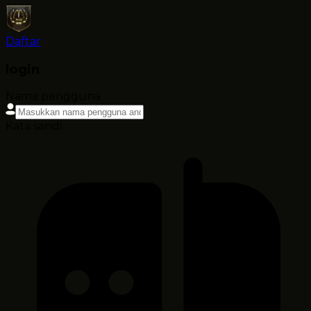
Daftar
login
Nama pengguna
Kata sandi