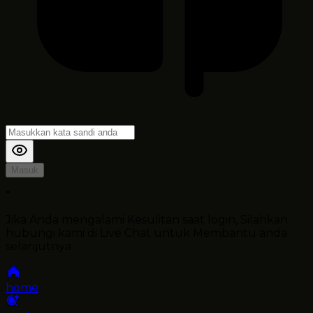
Masuk
*
Jika Anda mengalami Kesulitan saat login, Silahkan
hubungi kami di Live Chat untuk Membantu anda
selanjutnya
home