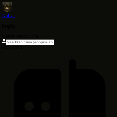
Daftar
login
Nama pengguna
Kata sandi