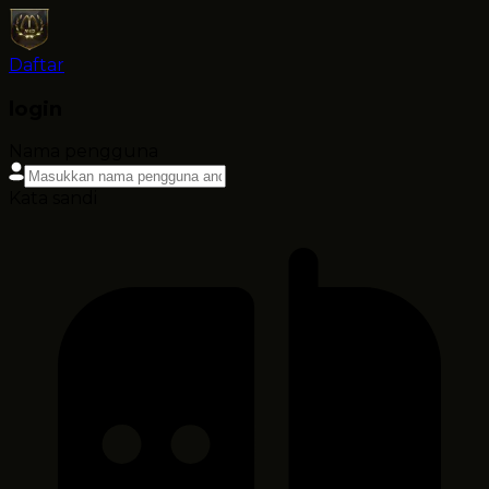
Daftar
login
Nama pengguna
Kata sandi