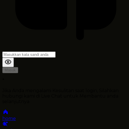
Masuk
*
Jika Anda mengalami Kesulitan saat login, Silahkan
hubungi kami di Live Chat untuk Membantu anda
selanjutnya
home