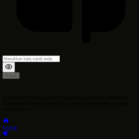
Masuk
*
Jika Anda mengalami Kesulitan saat login, Silahkan
hubungi kami di Live Chat untuk Membantu anda
selanjutnya
home