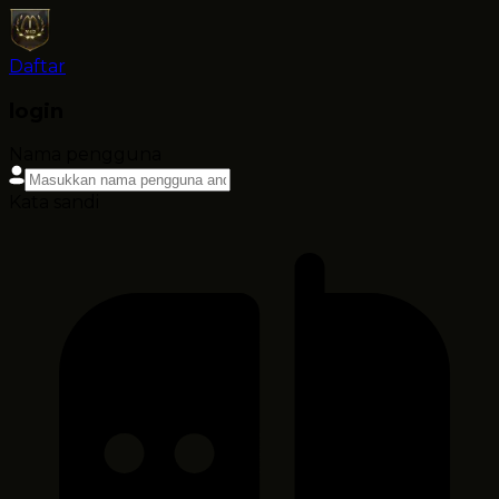
Daftar
login
Nama pengguna
Kata sandi