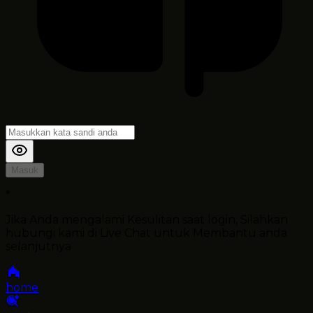
Masuk
*
Jika Anda mengalami Kesulitan saat login, Silahkan
hubungi kami di Live Chat untuk Membantu anda
selanjutnya
home