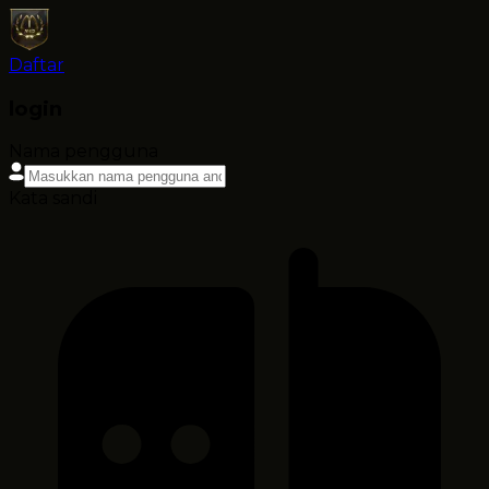
Daftar
login
Nama pengguna
Kata sandi