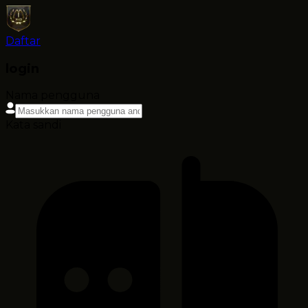
Daftar
login
Nama pengguna
Kata sandi