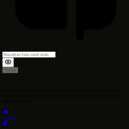
Masuk
*
Jika Anda mengalami Kesulitan saat login, Silahkan
hubungi kami di Live Chat untuk Membantu anda
selanjutnya
home