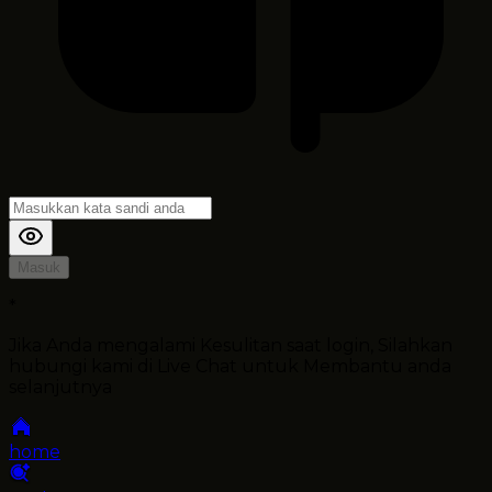
Masuk
*
Jika Anda mengalami Kesulitan saat login, Silahkan
hubungi kami di Live Chat untuk Membantu anda
selanjutnya
home