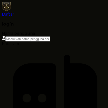
Daftar
login
Nama pengguna
Kata sandi