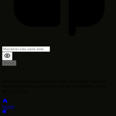
Masuk
*
Jika Anda mengalami Kesulitan saat login, Silahkan
hubungi kami di Live Chat untuk Membantu anda
selanjutnya
home