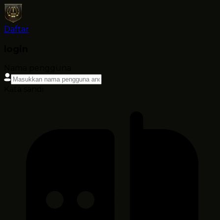
Daftar
login
Nama pengguna
Kata sandi