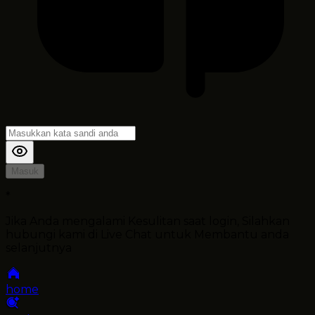
Masuk
*
Jika Anda mengalami Kesulitan saat login, Silahkan
hubungi kami di Live Chat untuk Membantu anda
selanjutnya
home