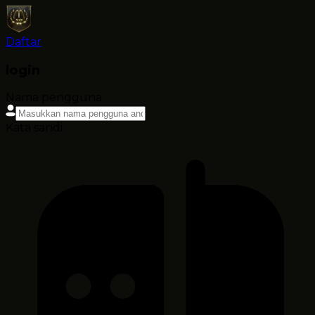
Daftar
login
Nama pengguna
Kata sandi