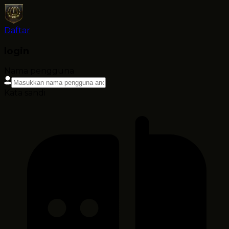
Daftar
login
Nama pengguna
Kata sandi