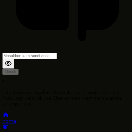
Masuk
*
Jika Anda mengalami Kesulitan saat login, Silahkan
hubungi kami di Live Chat untuk Membantu anda
selanjutnya
home