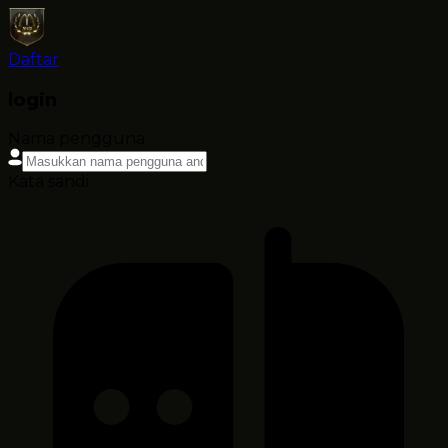
Daftar
login
Nama pengguna
Kata sandi