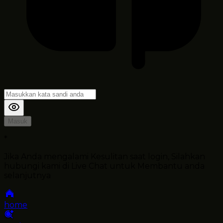
Masuk
*
Jika Anda mengalami Kesulitan saat login, Silahkan
hubungi kami di Live Chat untuk Membantu anda
selanjutnya
home