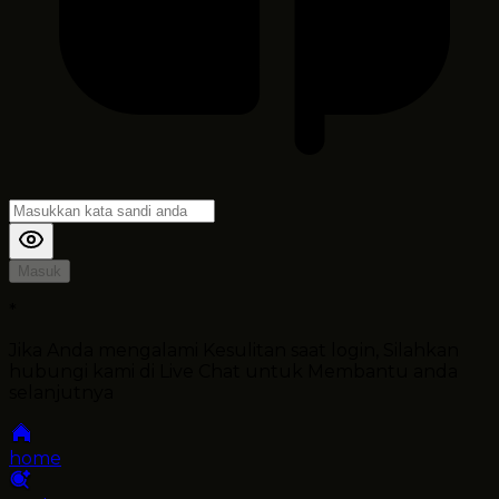
Masuk
*
Jika Anda mengalami Kesulitan saat login, Silahkan
hubungi kami di Live Chat untuk Membantu anda
selanjutnya
home