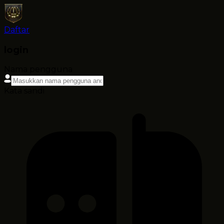
Daftar
login
Nama pengguna
Kata sandi