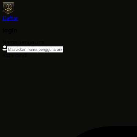
Daftar
login
Nama pengguna
Kata sandi