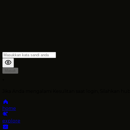
Masuk
*
Jika Anda mengalami Kesulitan saat login, Silahkan h
home
explore