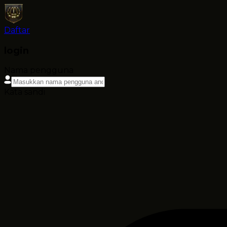
Daftar
login
Nama pengguna
Kata sandi