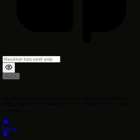
Masuk
*
Jika Anda mengalami Kesulitan saat login, Silahkan
hubungi kami di Live Chat untuk Membantu anda
selanjutnya
home