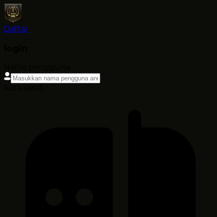
Daftar
login
Nama pengguna
Kata sandi