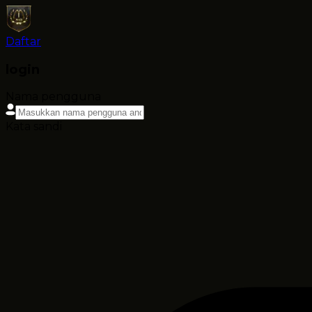
Daftar
login
Nama pengguna
Kata sandi