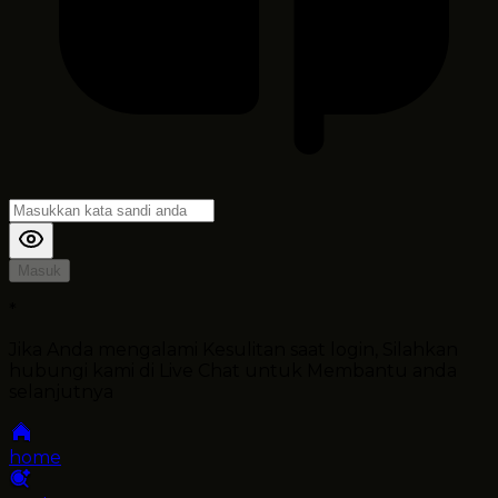
Masuk
*
Jika Anda mengalami Kesulitan saat login, Silahkan
hubungi kami di Live Chat untuk Membantu anda
selanjutnya
home