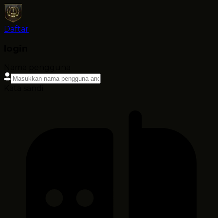
Daftar
login
Nama pengguna
Kata sandi