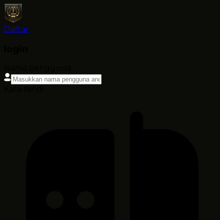
Daftar
login
Nama pengguna
Kata sandi