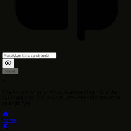
Masuk
*
Jika Anda mengalami Kesulitan saat login, Silahkan
hubungi kami di Live Chat untuk Membantu anda
selanjutnya
home