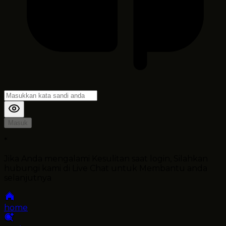
Masuk
*
Jika Anda mengalami Kesulitan saat login, Silahkan
hubungi kami di Live Chat untuk Membantu anda
selanjutnya
home