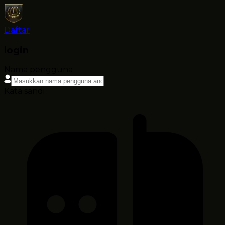
Daftar
login
Nama pengguna
Kata sandi