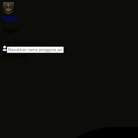
Daftar
login
Nama pengguna
Kata sandi