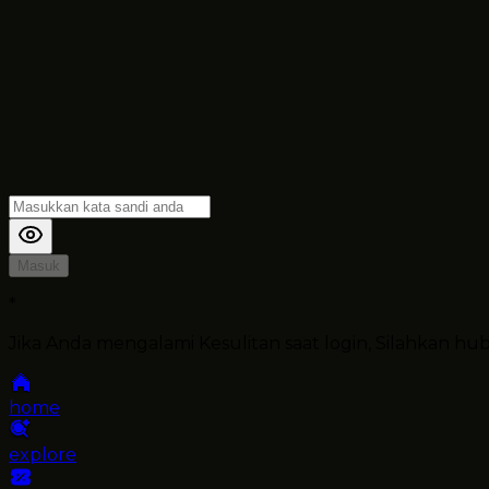
Masuk
*
Jika Anda mengalami Kesulitan saat login, Silahkan h
home
explore