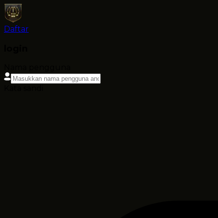
Daftar
login
Nama pengguna
Kata sandi