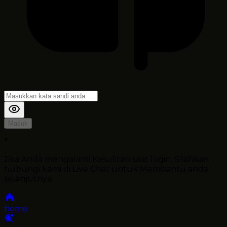
Masuk
*
Jika Anda mengalami Kesulitan saat login, Silahkan
hubungi kami di Live Chat untuk Membantu anda
selanjutnya
home