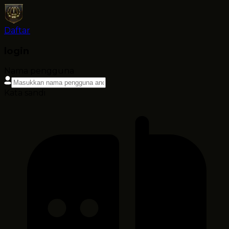
Daftar
login
Nama pengguna
Kata sandi