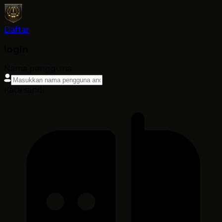
Daftar
login
Nama pengguna
Kata sandi