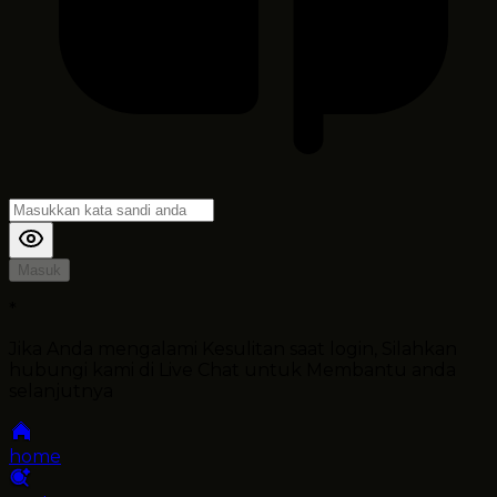
Masuk
*
Jika Anda mengalami Kesulitan saat login, Silahkan
hubungi kami di Live Chat untuk Membantu anda
selanjutnya
home