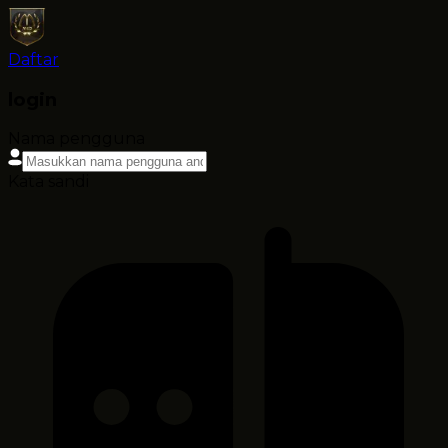
Daftar
login
Nama pengguna
Kata sandi