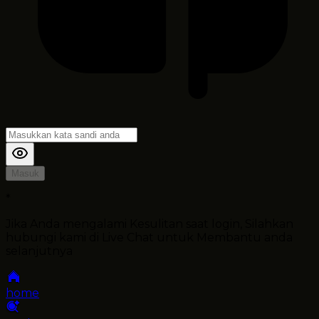
Masuk
*
Jika Anda mengalami Kesulitan saat login, Silahkan
hubungi kami di Live Chat untuk Membantu anda
selanjutnya
home