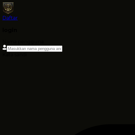
Daftar
login
Nama pengguna
Kata sandi