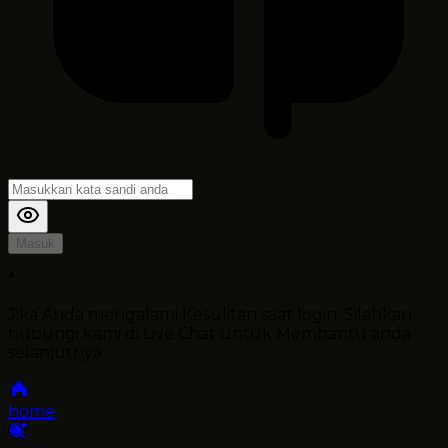
Masuk
*
Jika Anda mengalami Kesulitan saat login, Silahkan
hubungi kami di Live Chat untuk Membantu anda
selanjutnya
home