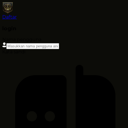
Daftar
login
Nama pengguna
Kata sandi