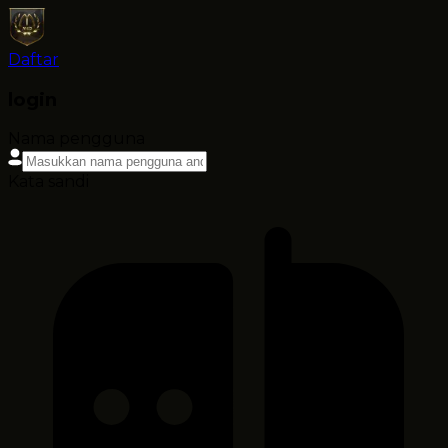
Daftar
login
Nama pengguna
Kata sandi