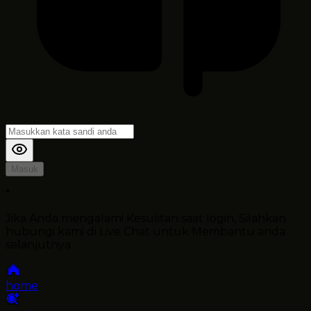
Masuk
*
Jika Anda mengalami Kesulitan saat login, Silahkan
hubungi kami di Live Chat untuk Membantu anda
selanjutnya
home