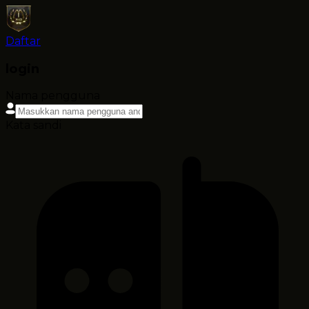
Daftar
login
Nama pengguna
Kata sandi