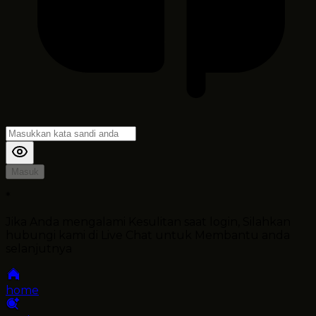
Masuk
*
Jika Anda mengalami Kesulitan saat login, Silahkan
hubungi kami di Live Chat untuk Membantu anda
selanjutnya
home