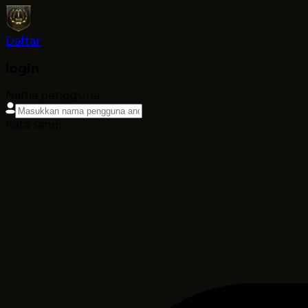
Daftar
login
Nama pengguna
Kata sandi