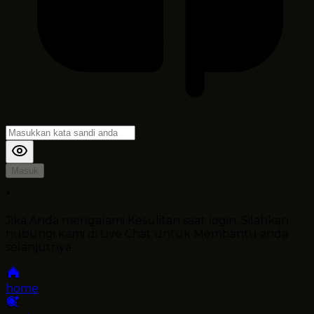
Masuk
*
Jika Anda mengalami Kesulitan saat login, Silahkan
hubungi kami di Live Chat untuk Membantu anda
selanjutnya
home