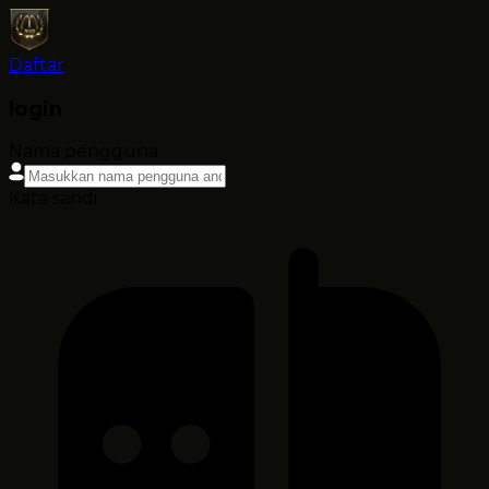
Daftar
login
Nama pengguna
Kata sandi