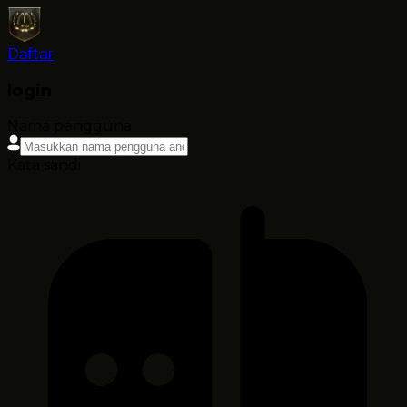
Daftar
login
Nama pengguna
Kata sandi