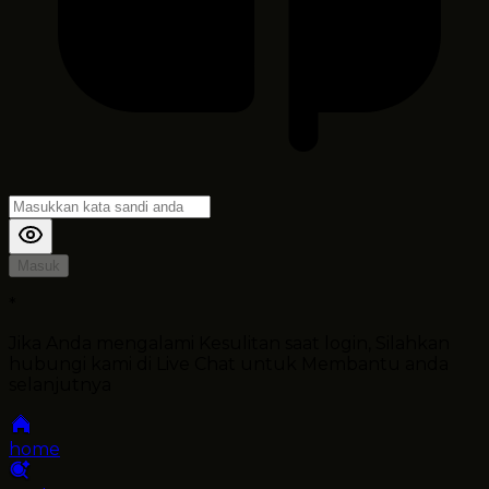
Masuk
*
Jika Anda mengalami Kesulitan saat login, Silahkan
hubungi kami di Live Chat untuk Membantu anda
selanjutnya
home