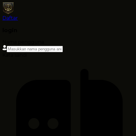
Daftar
login
Nama pengguna
Kata sandi