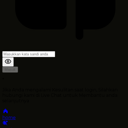
Masuk
*
Jika Anda mengalami Kesulitan saat login, Silahkan
hubungi kami di Live Chat untuk Membantu anda
selanjutnya
home