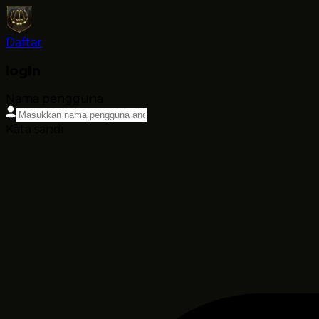
Daftar
login
Nama pengguna
Kata sandi